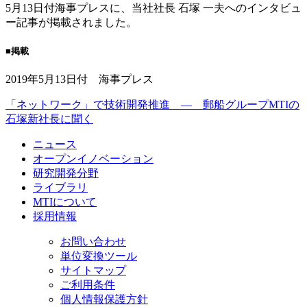
5月13日付海事プレスに、当社社長 石塚 一夫へのインタビュ
ー記事が掲載されました。
■
掲載
2019年5月13日付 海事プレス
「ネットワーク」で技術開発推進 ― 郵船グループMTIの
石塚新社長に聞く
ニュース
オープンイノベーション
研究開発分野
ライブラリ
MTIについて
採用情報
お問い合わせ
単位変換ツール
サイトマップ
ご利用条件
個人情報保護方針