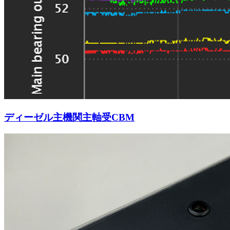
ディーゼル主機関主軸受CBM