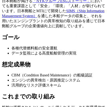
日本郵船が掲げる
「NYKグループESGストーリー」
におい
ても重要課題として
「安全」「環境」「人材」が挙げられて
います。日本郵船とMTIにて
開発した
SIMS（Ship Information
Management System）
を通した本船データの収集と、それを
用いたエンジンプラントの異常検知の取り組みを通じて日本
郵船グループの企業価値向上に貢献しています。
ゴール
各種代替燃料船の安全運航
データ監視による高度船舶管理の実現
想定成果物
CBM（Condition Based Maintenance）の船級認証
エンジンの異常検出・原因推定システム
汎用的なリスク評価スキーム
これまでの取り組み