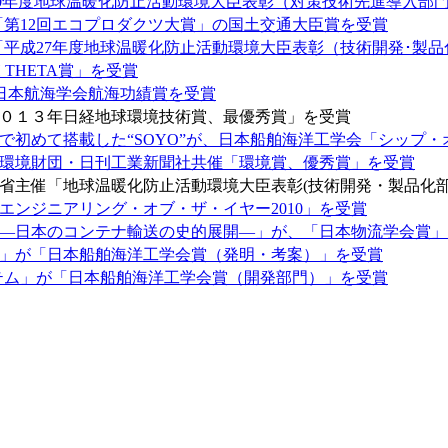
成30年度地球温暖化防止活動環境大臣表彰（対策技術先進導入部
「第12回エコプロダクツ大賞」の国土交通大臣賞を受賞
「平成27年度地球温暖化防止活動環境大臣表彰（技術開発･製
 THETA賞」を受賞
 日本航海学会航海功績賞を受賞
０１３年日経地球環境技術賞、最優秀賞」を受賞
初めて搭載した“SOYO”が、日本船舶海洋工学会「シップ・オ
環境財団・日刊工業新聞社共催「環境賞、優秀賞」を受賞
省主催「地球温暖化防止活動環境大臣表彰(技術開発・製品化
ンジニアリング・オブ・ザ・イヤー2010」を受賞
―日本のコンテナ輸送の史的展開―」が、「日本物流学会賞」
」が「日本船舶海洋工学会賞（発明・考案）」を受賞
ステム」が「日本船舶海洋工学会賞（開発部門）」を受賞