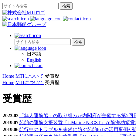
日本語
English
Home
MTIについて
受賞歴
Home
MTIについて
受賞歴
受賞歴
2023.02
「無人運航船」の取り組みが内閣府が主催する第5回
2019.07
船舶の運航支援装置「J-Marine NeCST」が航海功績
2019.06
航行中のトラブルを未然に防ぐ船舶IoTの活用事例が評価され