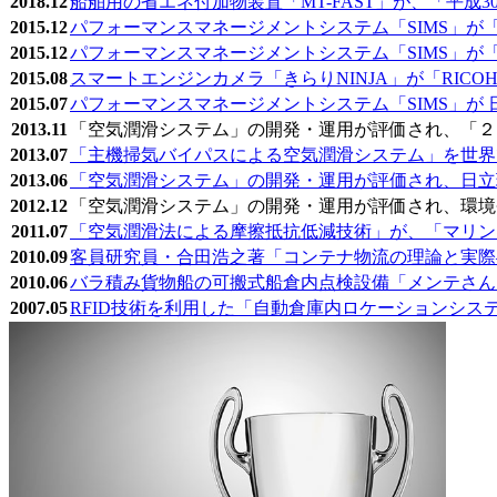
2018.12
船舶用の省エネ付加物装置「MT-FAST」が、「平
2015.12
パフォーマンスマネージメントシステム「SIMS」が
2015.12
パフォーマンスマネージメントシステム「SIMS」が
2015.08
スマートエンジンカメラ「きらりNINJA」が「RICOH
2015.07
パフォーマンスマネージメントシステム「SIMS」が
2013.11
「空気潤滑システム」の開発・運用が評価され、「２
2013.07
「主機掃気バイパスによる空気潤滑システム」を世界で
2013.06
「空気潤滑システム」の開発・運用が評価され、日立
2012.12
「空気潤滑システム」の開発・運用が評価され、環境
2011.07
「空気潤滑法による摩擦抵抗低減技術」が、「マリンエ
2010.09
客員研究員・合田浩之著「コンテナ物流の理論と実際
2010.06
バラ積み貨物船の可搬式船倉内点検設備「メンテさん
2007.05
RFID技術を利用した「自動倉庫内ロケーションシ