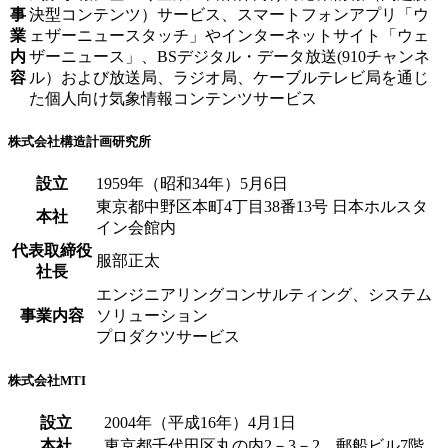
事
決型コンテンツ）サービス、スマートフォンアプリ「ウ
業
ェザーニュースタッチ」やインターネットサイト「ウェ
内
ザーニュース」、BSデジタル・データ放送(910チャンネ
容
ル）および放送局、ラジオ局、ケーブルテレビ局を通じ
た個人向け気象情報コンテンツサービス
株式会社構造計画研究所
設立
1959年（昭和34年）5月6日
東京都中野区本町4丁目38番13号 日本ホルスタ
本社
イン会館内
代表取締役
服部正太
社長
エンジニアリングコンサルティング、システム
事業内容
ソリューション
プロダクツサービス
株式会社MTI
設立
2004年（平成16年）4月1日
本社
東京都千代田区丸の内2－3－2 郵船ビル7階