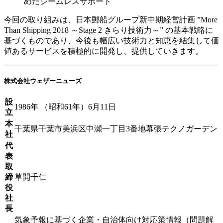
めたシームレスサポート
今回の取り組みは、日本郵船グループ新中期経営計画 ”More
Than Shipping 2018 ～Stage 2 きらり技術力～” の基本戦略に
基づくものであり、今後も幅広い技術力と知恵を結集して価
値あるサービスを積極的に開発し、提供していきます。
株式会社ウェザーニューズ
設
1986年 （昭和61年）6月11日
立
本
千葉県千葉市美浜区中瀬一丁目3番地幕張テクノガーデン
社
代
表
取
締
草開千仁
役
社
長
気象予報に基づく企業・自治体向け対応策情報（問題解