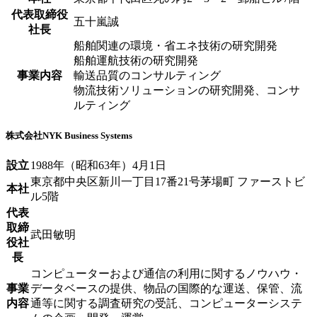
代表取締役
五十嵐誠
社長
船舶関連の環境・省エネ技術の研究開発
船舶運航技術の研究開発
事業内容
輸送品質のコンサルティング
物流技術ソリューションの研究開発、コンサ
ルティング
株式会社NYK Business Systems
設立
1988年（昭和63年）4月1日
東京都中央区新川一丁目17番21号茅場町 ファーストビ
本社
ル5階
代表
取締
武田敏明
役社
長
コンピューターおよび通信の利用に関するノウハウ・
事業
データベースの提供、物品の国際的な運送、保管、流
内容
通等に関する調査研究の受託、コンピューターシステ