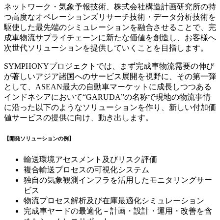
ネットワーク・気象予報技術、株式会社構造計画研究所の持
つ高度なオペレーションズリサーチ技術・データ分析技術を
駆使した最先端のシミュレーションを融合させることで、完
成車物流サプライチェーンに新たな価値を創造し、お客様へ
次世代ソリューションを提供していくことを目指します。
SYMPHONYプロジェクトでは、まず完成車物流需要の伸び
が著しいアジア諸国へのサービス展開を視野に、その第一弾
として、ASEAN最大の自動車マーケットに成長しつつある
インドネシアにおいて“GARUDA”の名称で現地の物流事情
に沿った以下のようなソリューションを作り、新しい付加価
値サービスの提供に向け、動き出します。
【開発ソリューションの例】
輸送環境アセスメント及びリスク評価
複合輸送プロセスの可視化システム
独自の気象観測インフラを活用したモニタリングサー
ビス
物流プロセス解析及び在庫最適化シミュレーション
完成車ヤードの最適化－計画・設計・運用・改善を含