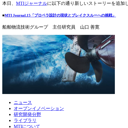
本日、
MTIジャーナル
に以下の通り新しいストーリーを追加
■
MTI Journal.15「プロペラ設計の現状とブレイクスルーへの挑戦」
船舶物流技術グループ 主任研究員 山口 善寛
ニュース
オープンイノベーション
研究開発分野
ライブラリ
MTIについて