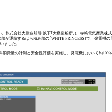
TI｣)、株式会社大島造船所(以下｢大島造船所｣)、寺崎電気産業株
船が運航するばら積み船の｢WHITE PRINCESS｣で、発電機
行いました。
態での燃料消費量の計測と安全性評価を実施し、発電機において約
。