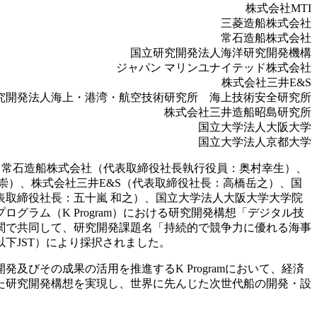
株式会社MTI
三菱造船株式会社
常石造船株式会社
国立研究開発法人海洋研究開発機構
ジャパン マリンユナイテッド株式会社
株式会社三井E&S
究開発法人海上・港湾・航空技術研究所 海上技術安全研究所
株式会社三井造船昭島研究所
国立大学法人大阪大学
国立大学法人京都大学
、常石造船株式会社（代表取締役社長執行役員：奥村幸生）、
崇）、株式会社三井E&S（代表取締役社長：高橋岳之）、国
取締役社長：五十嵐 和之）、国立大学法人大阪大学大学院
ラム（K Program）における研究開発構想「デジタル技
関で共同して、研究開発課題名「持続的で競争力に優れる海事
下JST）により採択されました。
びその成果の活用を推進するK Programにおいて、経済
た研究開発構想を実現し、世界に先んじた次世代船の開発・設