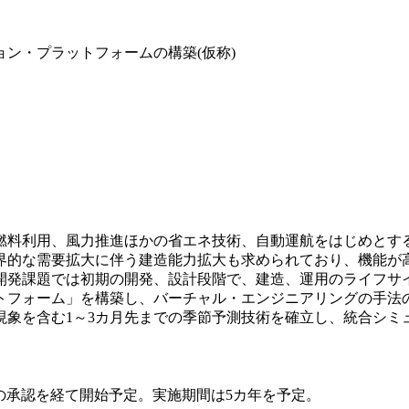
ン・プラットフォームの構築(仮称)
燃料利用、風力推進ほかの省エネ技術、自動運航をはじめとす
界的な需要拡大に伴う建造能力拡大も求められており、機能が
開発課題では初期の開発、設計段階で、建造、運用のライフサ
トフォーム」を構築し、バーチャル・エンジニアリングの手法
現象を含む1～3カ月先までの季節予測技術を確立し、統合シミ
)の承認を経て開始予定。実施期間は5カ年を予定。