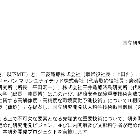
国立研
樹、以下MTI）と、三菱造船株式会社（取締役社長：上田伸）
ャパン マリンユナイテッド株式会社（代表取締役社長：廣瀬
研究所（所長：平田宏一）、株式会社三井造船昭島研究所（代表
（総長：湊長博）はこのたび、経済安全保障重要技術育成プログ
に資する高解像度・高精度な環境変動予測技術」について10機
（仮称）」を提案し、国立研究開発法人科学技術振興機構（以
上で不可欠な要素となる先端的な重要技術について、研究開発及
定めた研究開発ビジョン、並びに内閣府及び文部科学省が定め
、本研究開発プロジェクトを実施します。