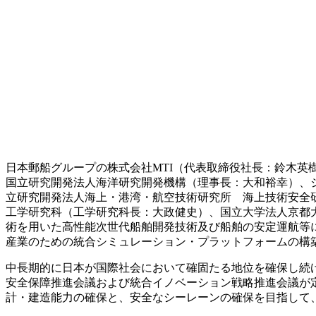
日本郵船グループの株式会社MTI（代表取締役社長：鈴木英
国立研究開発法人海洋研究開発機構（理事長：大和裕幸）、ジ
立研究開発法人海上・港湾・航空技術研究所 海上技術安全
工学研究科（工学研究科長：大政健史）、国立大学法人京都大学
術を用いた高性能次世代船舶開発技術及び船舶の安定運航等
産業のための統合シミュレーション・プラットフォームの構築
中長期的に日本が国際社会において確固たる地位を確保し続ける
安全保障推進会議および統合イノベーション戦略推進会議が
計・建造能力の確保と、安全なシーレーンの確保を目指して