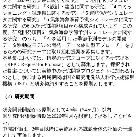
フォームの社会実装に関する研究」「2 先行開発シミュレー
タに関する研究」「3 設計・建造に関する研究」「4 コミッ
ショニング・試運転に関する研究」「5 運航保守シミュレー
タに関する研究」「6 気象海象季節予測シミュレータに関す
る研究」の6つの研究開発項目から構成されています。この
度、研究開発項目6「気象海象季節予測シミュレータに関す
る研究」のうち、「AIを活用 した季節予測モデルの開発
データ駆動型モデルの開発 データ駆動型アプローチ」をす
るための研究テーマに取り組む提案を募集します。
本募集においては、指定の研究スコープに対する研究提案
（RFP：Request for Proposal）として募集します。採択され
た提案については実施中の研究開発プロジェクトに加わるも
のとし、参加する所属機関は国立研究開発法人科学技術振興
機構（JST）と研究契約をすることを原則とします。
（2）研究期間
研究開発開始から原則として4.5年（54ヶ月）以内
※研究開発開始時期は2026年4月を想定して提案してくださ
い。
中間評価は、3年目以降に実施される課題全体の評価の一環
として実施します。