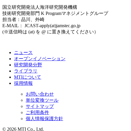
国立研究開発法人海洋研究開発機構
技術研究開発部⾨ K Programマネジメントグループ
担当者：品川、外崎
E-MAIL： JCAST-apply(at)jamstec.go.jp
(※送信時は (at) を @ に置き換えてください）
ニュース
オープンイノベーション
研究開発分野
ライブラリ
MTIについて
採用情報
お問い合わせ
単位変換ツール
サイトマップ
ご利用条件
個人情報保護方針
© 2026 MTI Co., Ltd.