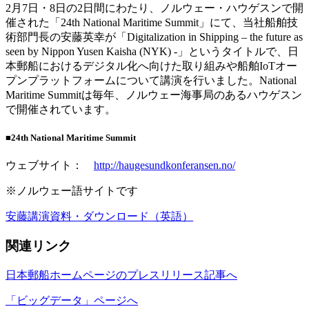
2月7日・8日の2日間にわたり、ノルウェー・ハウゲスンで開
催された「24th National Maritime Summit」にて、当社船舶技
術部門長の安藤英幸が「Digitalization in Shipping – the future as
seen by Nippon Yusen Kaisha (NYK) -」というタイトルで、日
本郵船におけるデジタル化へ向けた取り組みや船舶IoTオー
プンプラットフォームについて講演を行いました。National
Maritime Summitは毎年、ノルウェー海事局のあるハウゲスン
で開催されています。
■
24th National Maritime Summit
ウェブサイト：
http://haugesundkonferansen.no/
※ノルウェー語サイトです
安藤講演資料・ダウンロード（英語）
関連リンク
日本郵船ホームページのプレスリリース記事へ
「ビッグデータ」ページへ