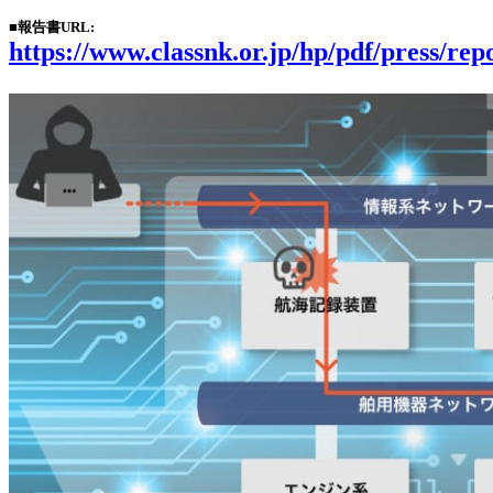
■
報告書URL:
https://www.classnk.or.jp/hp/pdf/press/rep