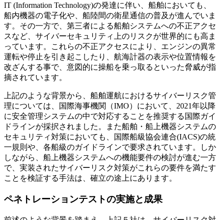
IT (Information Technology)の発達に伴い、船舶においても、
船内機器の電子化や、船陸間の衛星通信の普及が進んでいま
す。その一方で、第三者による船舶システムへの不正アクセ
スなど、サイバーセキュリティ上のリスクが世界的にも高ま
っています。これらの不正アクセスにより、エンジンの異常
運転や停止を引き起こしたり、航海計器の表示や位置情報を
改ざんする事で、意図的に操船を乗っ取るといった脅威が指
摘されています。
上記のような背景から、船舶運航におけるサイバーリスク管
理については、国際海事機関（IMO）において、2021年以降
に安全管理システムの中で対応することを推奨する国際ガイ
ドラインが採択されました。また船舶・船上機器システムの
セキュリティ対策においても、国際船級協会連合(IACS)の統
一規則や、各船級のガイドラインで要求されています。しか
しながら、船上機器システムへの機能要件の検討が進む一方
で、実装されたサイバーリスク対策がこれらの要件を満たす
ことを検証する手法は、確立の途上にあります。
ペネトレーションテストの実施と成果
前述のような背景を踏まえ、上記５社は、サイバーリスク対