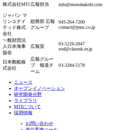
株式会社MTI
広報担当
info@monohakobi.com
ジャパン マ
リンユナイ
総務部 広報
045-264-7200
contact@jmuc.co.jp
テッド株式
グループ
会社
一般財団法
03-5226-2047
人日本海事
広報室
eod@classnk.or.jp
協会
広報グルー
日本郵船株
プ 報道チ
03-3284-5178
式会社
ーム
ニュース
オープンイノベーション
研究開発分野
ライブラリ
MTIについて
採用情報
お問い合わせ
単位変換ツール