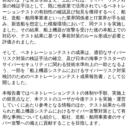
策の検証手法として、既に他産業で活用されているペネトレ
ーションテストの有効性の確認及び知見を獲得するべく、船
社、造船・舶用事業者といった業界関係者とIT業界が手を組
み、新造船を想定した模擬環境において、同テストを実施し
ました。その結果、船上機器が攻撃を受けた後の本船上での
対応や、テスト結果に基づく事前対策のルール形成が必要と
評価されました。
そして、ペネトレーションテストの成果は、適切なサイバー
リスク対策の検証手法の確立、及び日本の海事クラスターの
サイバーセキュリティに関わる技術水準向上の一助となるよ
う、一部を「船上機器システムにおけるサイバーリスク対策
検討のためのペネトレーションテスト成果報告書」として公
開しました。
本報告書ではペネトレーションテストの体制や手順、実施上
の留意点など、本テストのユーザが今後テストを実施・運営
していくにあたり参考となる情報のほか、テスト結果から得
られた船上機器システムにおけるサイバー攻撃対策として有
用な事例についても紹介し、船社、造船・舶用事業者のサイ
バー攻撃への備えに貢献することを目指します。