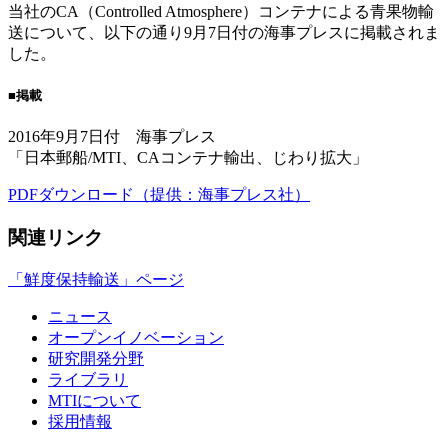
当社のCA（Controlled Atmosphere）コンテナによる青果物輸
送について、以下の通り9月7日付の海事プレスに掲載されま
した。
■
掲載
2016年9月7日付 海事プレス
「日本郵船/MTI、CAコンテナ輸出、じわり拡大」
PDFダウンロード（提供：海事プレス社）
関連リンク
「鮮度保持輸送」ページ
ニュース
オープンイノベーション
研究開発分野
ライブラリ
MTIについて
採用情報