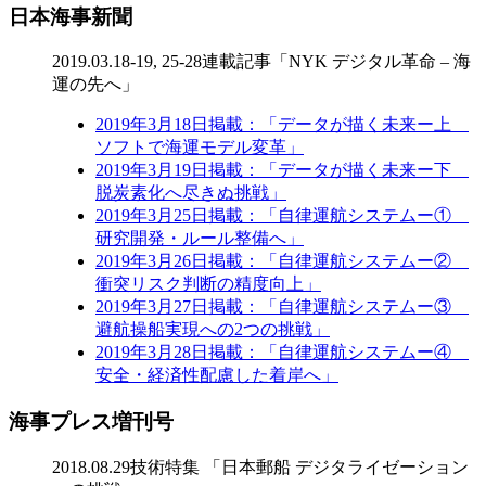
日本海事新聞
2019.03.18-19, 25-28
連載記事「NYK デジタル革命 – 海
運の先へ」
2019年3月18日掲載：「データが描く未来ー上
ソフトで海運モデル変革」
2019年3月19日掲載：「データが描く未来ー下
脱炭素化へ尽きぬ挑戦」
2019年3月25日掲載：「自律運航システムー①
研究開発・ルール整備へ」
2019年3月26日掲載：「自律運航システムー②
衝突リスク判断の精度向上」
2019年3月27日掲載：「自律運航システムー③
避航操船実現への2つの挑戦」
2019年3月28日掲載：「自律運航システムー④
安全・経済性配慮した着岸へ」
海事プレス増刊号
2018.08.29
技術特集 「日本郵船 デジタライゼーション