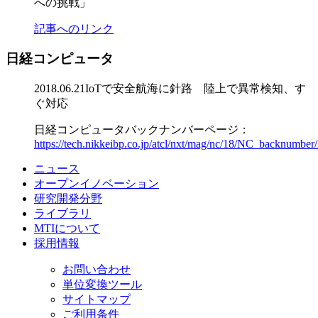
への挑戦」
記事へのリンク
日経コンピュータ
2018.06.21
IoTで安全航海に針路 陸上で異常検知、す
ぐ対応
日経コンピュータバックナンバーページ：
https://tech.nikkeibp.co.jp/atcl/nxt/mag/nc/18/NC_backnumbe
ニュース
オープンイノベーション
研究開発分野
ライブラリ
MTIについて
採用情報
お問い合わせ
単位変換ツール
サイトマップ
ご利用条件