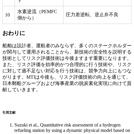
ト
水素逆流（PEMFC
圧力差逆転、逆止弁不良
10
側から）
おわりに
船舶は設計者、運航者のみならず、多くのステークホルダー
が関与して運用されることから、新技術の安全性を説明する
技術としてリスク評価技術は今後ますます重要になります。
また、リスク評価を効率的かつ合理的に行う技術や、リスク
に対して過不足ない対応を行う技術は、競争力向上にもつな
がります。MTIは今後も、リスク評価技術の向上を通じて、
日本郵船グループおよび海事産業の脱炭素化実現に向けて貢
献していきます。
引用文献
Suzuki et al., Quantitative risk assessment of a hydrogen
refueling station by using a dynamic physical model based on