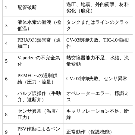
過圧、地震、外的衝撃、材料
配管破断
2
劣化（脆化）
液体水素の漏洩（極
タンクまたはラインのクラッ
3
低温）
ク
PBUの加熱異常（過
CV-03制御失敗、TIC-104誤動
4
加圧）
作
Vaporizerの不完全気
熱交換器能力不足、氷結、流
5
化
量変動
PEMFCへの過剰供
CV-05制御失敗、センサ異常
6
給（圧力・流量）
バルブ誤操作（手動
オペレーターエラー、標識ミ
7
弁、遮断弁）
ス
センサ異常（温度/
キャリブレーション不足、断
8
圧力）
線
PSV作動によるベン
正常動作（保護機能）
9