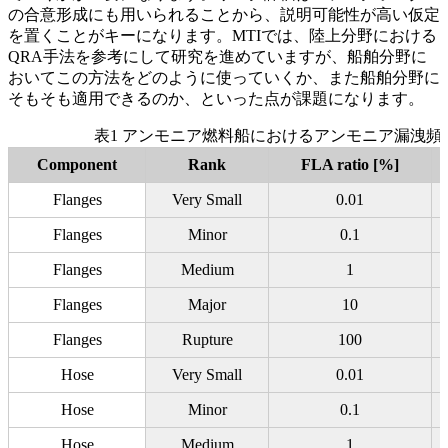
の合意形成にも用いられることから、説明可能性が高い仮定
を置くことがキーになります。MTIでは、陸上分野における
QRA手法を参考にして研究を進めていますが、船舶分野に
おいてこの方法をどのように使っていくか、また船舶分野に
そもそも適用できるのか、といった点が課題になります。
表1 アンモニア燃料船におけるアンモニア漏洩頻
Component
Rank
FLA ratio [%]
Flanges
Very Small
0.01
Flanges
Minor
0.1
Flanges
Medium
1
Flanges
Major
10
Flanges
Rupture
100
Hose
Very Small
0.01
Hose
Minor
0.1
Hose
Medium
1