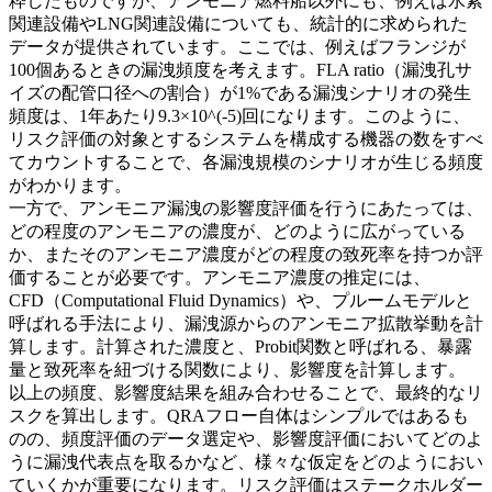
粋したものですが、アンモニア燃料船以外にも、例えば水素
関連設備やLNG関連設備についても、統計的に求められた
データが提供されています。ここでは、例えばフランジが
100個あるときの漏洩頻度を考えます。FLA ratio（漏洩孔サ
イズの配管口径への割合）が1%である漏洩シナリオの発生
頻度は、1年あたり9.3×10^(-5)回になります。このように、
リスク評価の対象とするシステムを構成する機器の数をすべ
てカウントすることで、各漏洩規模のシナリオが生じる頻度
がわかります。
一方で、アンモニア漏洩の影響度評価を行うにあたっては、
どの程度のアンモニアの濃度が、どのように広がっている
か、またそのアンモニア濃度がどの程度の致死率を持つか評
価することが必要です。アンモニア濃度の推定には、
CFD（Computational Fluid Dynamics）や、プルームモデルと
呼ばれる手法により、漏洩源からのアンモニア拡散挙動を計
算します。計算された濃度と、Probit関数と呼ばれる、暴露
量と致死率を紐づける関数により、影響度を計算します。
以上の頻度、影響度結果を組み合わせることで、最終的なリ
スクを算出します。QRAフロー自体はシンプルではあるも
のの、頻度評価のデータ選定や、影響度評価においてどのよ
うに漏洩代表点を取るかなど、様々な仮定をどのようにおい
ていくかが重要になります。リスク評価はステークホルダー