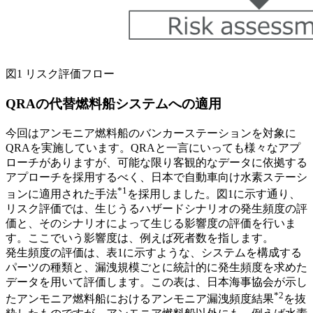
図1 リスク評価フロー
QRAの代替燃料船システムへの適用
今回はアンモニア燃料船のバンカーステーションを対象に
QRAを実施しています。QRAと一言にいっても様々なアプ
ローチがありますが、可能な限り客観的なデータに依拠する
アプローチを採用するべく、日本で自動車向け水素ステーシ
*1
ョンに適用された手法
を採用しました。図1に示す通り、
リスク評価では、生じうるハザードシナリオの発生頻度の評
価と、そのシナリオによって生じる影響度の評価を行いま
す。ここでいう影響度は、例えば死者数を指します。
発生頻度の評価は、表1に示すような、システムを構成する
パーツの種類と、漏洩規模ごとに統計的に発生頻度を求めた
データを用いて評価します。この表は、日本海事協会が示し
*2
たアンモニア燃料船におけるアンモニア漏洩頻度結果
を抜