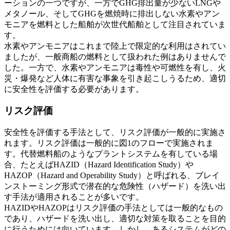
ーションの一つですが、一方でGHG排出量が少ないLNGや
メタノール、そしてGHGを燃焼時に排出しない水素やアン
モニアを燃料とした船舶が次世代船舶として注目されていま
す。
水素やアンモニアはこれまで陸上で限定的な利用はされてい
ましたが、一般商船の燃料として扱われた例はありませんで
した。一方で、水素やアンモニアは毒性や可燃性を有し、火
災・爆発など人体に有害な事象を引き起こしうるため、適切
に安全性を評価する必要があります。
リスク評価
安全性を評価する手法として、リスク評価が一般的に実施さ
れます。リスク評価は一般的に図1のフローで実施されま
す。代替燃料船のようなプラントシステムを有している場
合、たとえばHAZID（Hazard Identification Study）や
HAZOP（Hazard and Operability Study）と呼ばれる、ブレイ
ンストーミング形式で潜在的な危険性（ハザード）を洗い出
す手法が適用されることが多いです。
HAZIDやHAZOPはリスク評価の手法としては一般的なもの
であり、ハザードを洗い出し、適切な対策を取ることを目的
に行うためには向いています。しかし、あるシステムがどの