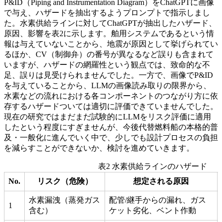
P&ID（Piping and Instrumentation Diagram）をChatGPTに画像
で与え、ハザードを抽出するようプロンプトで指示しまし
た。水素供給ラインに対してChatGPTが抽出したハザード、
原因、影響を表2に示します。舶用システムであるという情
報は与えていないことから、地震が原因として挙げられてい
るほか、CV（制御弁）の番号が異なるなど誤りも含まれて
いますが、ハザードの網羅性という観点では、致命的な不
足、誤りは見受けられませんでした。一方で、画像でP&ID
を与えていることから、LLMの画像読み取りの限界から、
水素などの流れにおける各コンポーネントのつながり方に依
存するハザードついては適切に評価できていませんでした。
現在の研究ではまだまだ試験的にLLMをリスク評価に適用
したという程度にすぎませんが、今後代替燃料船の本格的普
及・一般化に進んでいく中で、少しでも設計プロセスの負担
を減らすことができないか、検討を進めていきます。
表2 水素供給ラインのハザード
No.
リスク（危険）
想定される原因
水素漏洩（蒸発ガス
配管/継手からの漏れ、ガス
1
含む）
ケット劣化、ベント作動