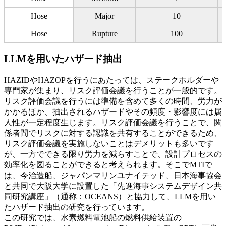
Hose
Major
10
Hose
Rupture
100
LLMを用いたハザード抽出
HAZIDやHAZOPを行うにあたっては、ステークホルダーや
専門家が集まり、リスク評価会議を行うことが一般的です。
リスク評価会議を行うには準備を含めて多くの時間、労力が
かかるほか、抽出されるハザードやその頻度・影響度には属
人性が一定程度生じます。リスク評価会議を行うことで、関
係者間でリスクに対する認識を共有することができるため、
リスク評価会議を実施しないことはデメリットも多いです
が、一方でできる限り労力を減らすことで、設計プロセスの
効率化を図ることができると考えられます。そこでMTIで
は、今治造船、ジャパンマリンユナイテッド、日本海事協会
と共同で大阪大学に設置した「先進海事システムデザイン共
同研究講座」（通称：OCEANS）と協力して、LLMを用い
たハザード抽出の研究を行っています。
この研究では、水素燃料電池船の燃料供給装置の