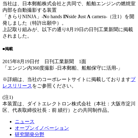
当社は、日本郵船株式会社と共同で、船舶エンジンの燃焼室
内部を自動撮影する装置
「きらりNINJA」-
N
o hands
IN
side
J
ust
A
camera-（注1）を開
発しました（特許出願中）。
上記取り組みが、以下の通り8月19日の日刊工業新聞に掲載
されました。
■
掲載
2015年8月19日付 日刊工業新聞 1面
「エンジン内360度撮影 -日本郵船、船舶保守に活用-」
※詳細は、当社のコーポレートサイトに掲載しております
プ
レスリリース
をご参照ください。
(注1)
本装置は、ダイトエレクトロン株式会社（本社：大阪市淀川
区、代表取締役社長：前 績行）との共同制作品。
ニュース
オープンイノベーション
研究開発分野