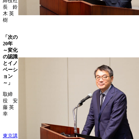
締役社
長 鈴
木 英
樹
「次の
20年
～変化
の認識
とイノ
ベーシ
ョン
～」
取締
役 安
藤 英
幸
東京講