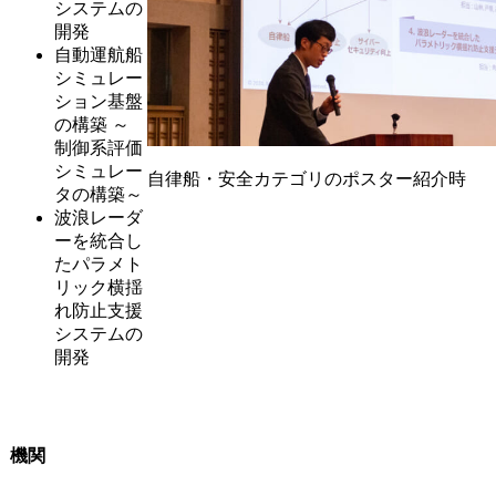
システムの
開発
自動運航船
シミュレー
ション基盤
の構築 ～
制御系評価
シミュレー
自律船・安全カテゴリのポスター紹介時
タの構築～
波浪レーダ
ーを統合し
たパラメト
リック横揺
れ防止支援
システムの
開発
機関