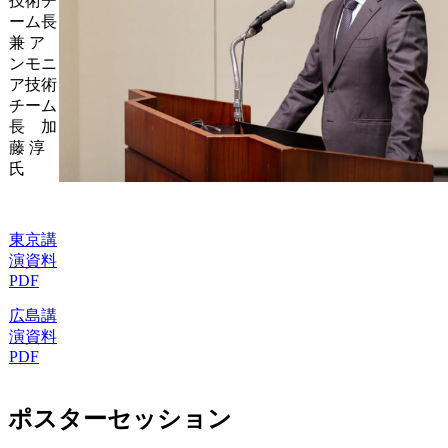
技術チ
ーム長
兼 ア
ンモニ
ア技術
チーム
長 加
藤 淳
氏
東京講
演資料
PDF
広島講
演資料
PDF
ポスターセッション