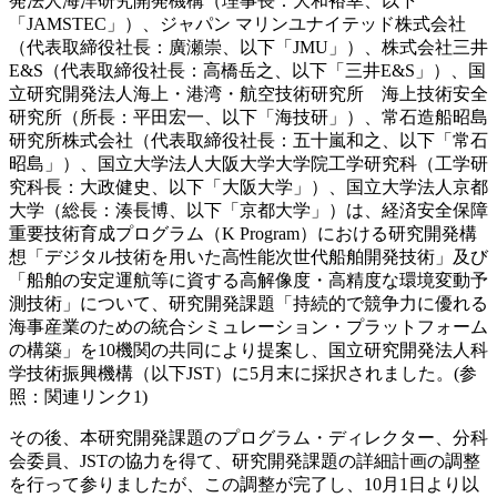
発法人海洋研究開発機構（理事長：大和裕幸、以下
「JAMSTEC」）、ジャパン マリンユナイテッド株式会社
（代表取締役社長：廣瀬崇、以下「JMU」）、株式会社三井
E&S（代表取締役社長：高橋岳之、以下「三井E&S」）、国
立研究開発法人海上・港湾・航空技術研究所 海上技術安全
研究所（所長：平田宏一、以下「海技研」）、常石造船昭島
研究所株式会社（代表取締役社長：五十嵐和之、以下「常石
昭島」）、国立大学法人大阪大学大学院工学研究科（工学研
究科長：大政健史、以下「大阪大学」）、国立大学法人京都
大学（総長：湊長博、以下「京都大学」）は、経済安全保障
重要技術育成プログラム（K Program）における研究開発構
想「デジタル技術を用いた高性能次世代船舶開発技術」及び
「船舶の安定運航等に資する高解像度・高精度な環境変動予
測技術」について、研究開発課題「持続的で競争力に優れる
海事産業のための統合シミュレーション・プラットフォーム
の構築」を10機関の共同により提案し、国立研究開発法人科
学技術振興機構（以下JST）に5月末に採択されました。(参
照：関連リンク1)
その後、本研究開発課題のプログラム・ディレクター、分科
会委員、JSTの協力を得て、研究開発課題の詳細計画の調整
を行って参りましたが、この調整が完了し、10月1日より以