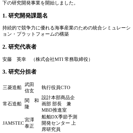
下の研究開発事業を開始しました。
1. 研究開発課題名
持続的で競争力に優れる海事産業のための統合シミュレーシ
ョン・プラットフォームの構築
2. 研究代表者
安藤 英幸 （株式会社MTI 常務取締役）
3. 研究分担者
武田
三菱造船
執行役員CTO
信玄
設計本部商品企
関 和
常石造船
画部 部長 兼
隆
MBD推進室
船舶DX季節予測
宮澤
JAMSTEC
開発センター 上
泰正
席研究員