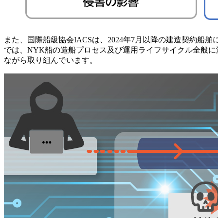
また、国際船級協会IACSは、2024年7月以降の建造契約船
では、NYK船の造船プロセス及び運用ライフサイクル全般
ながら取り組んでいます。