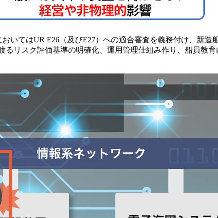
舶においてはUR E26（及びE27）への適合審査を義務付け、
に渡るリスク評価基準の明確化、運用管理仕組み作り、船員教育