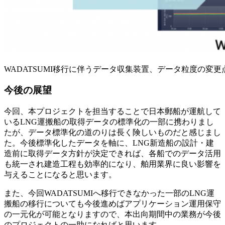
WADATSUMI移行に伴うデータ収集装置、データ粒度の変更
今後の展望
今回、本プロジェクトを担当することで日本郵船が運航して
いるLNG運搬船の取得データの標準化の一部に携わりまし
たが、データ標準化の道のりは長く険しいものだと感じまし
た。今後標準化したデータを軸に、LNG新造船の設計・建
造前に取得データ方針が決定できれば、各船でのデータ活用
も統一され建造工程も効率的になり、舶用業界に良い影響を
与えることになると思います。
また、今回WADATSUMIへ移行できなかった一部のLNG運
搬船の移行についても今後進めばアプリケーション運用保守
の一元化が可能となりますので、本出向期間中の業務が今後
のプロジェクトの一助になればと思います。