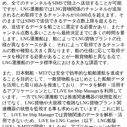
め、全てのチャンネルをSIMSで陸上へ送信することが可能
ですが、LNG運搬船ではLNG貨物関係のチャンネルが追加
されるため取得できるチャンネルが10,000点を超えます。そ
のままではSIMSで送信できるデータ点数上限を超えるた
め、送信するデータを船ごとに選定する必要があり、またチ
ャンネル点数も多いことから最終決定までに多くの時間を要
します。LNG運搬船は、船によってLNG貨物プラントの仕
様が異なるケースが多く、それによって取得できるチャンネ
ルの数や種類も大きく異なります。船の仕様に応じて取得デ
ータを検討する必要があることが一般貨物船と異なる点で、
LNG運搬船のデータ標準化における大きな課題です。
また、日本郵船・MTIでは安全で効率的な船舶運航を達成す
ることを目的として、一般貨物船をはじめとした船舶データ
を活用した取り組みを推進しており、データを解析・活用す
るアプリケーションとしてLiVE for Ship Managerを利用して
います。 一方でLNG運搬船では推進関連機器の状態監視だ
けでなく、LNG貨物や大規模で複雑なLNG貨物プラント関
連機器の状態を監視する事も求められています。これに対し
て、LiVE for Ship Managerでは貨物関連のデータを解析・活
用できないため、LiVE for LNG Carrier（以下、LNG船版
LiVE）をMTIで開発しましたが、アプリケーションが別で