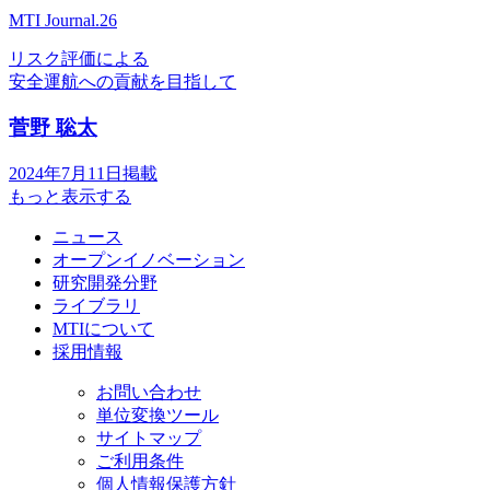
MTI Journal.26
リスク評価による
安全運航への貢献を目指して
菅野 聡太
2024年7月11日掲載
もっと表示する
ニュース
オープンイノベーション
研究開発分野
ライブラリ
MTIについて
採用情報
お問い合わせ
単位変換ツール
サイトマップ
ご利用条件
個人情報保護方針