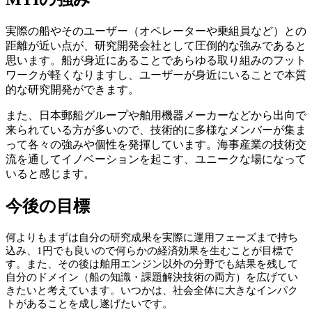
実際の船やそのユーザー（オペレーターや乗組員など）との
距離が近い点が、研究開発会社として圧倒的な強みであると
思います。船が身近にあることであらゆる取り組みのフット
ワークが軽くなりますし、ユーザーが身近にいることで本質
的な研究開発ができます。
また、日本郵船グループや舶用機器メーカーなどから出向で
来られている方が多いので、技術的に多様なメンバーが集ま
って各々の強みや個性を発揮しています。海事産業の技術交
流を通してイノベーションを起こす、ユニークな場になって
いると感じます。
今後の目標
何よりもまずは自分の研究成果を実際に運用フェーズまで持ち
込み、1円でも良いので何らかの経済効果を生むことが目標で
す。また、その後は舶用エンジン以外の分野でも結果を残して
自分のドメイン（船の知識・課題解決技術の両方）を広げてい
きたいと考えています。いつかは、社会全体に大きなインパク
トがあることを成し遂げたいです。